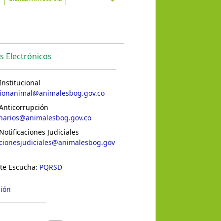
s Electrónicos
Institucional
cionanimal@animalesbog.gov.co
Anticorrupción
inarios@animalesbog.gov.co
Notificaciones Judiciales
acionesjudiciales@animalesbog.gov
 te Escucha:
PQRSD
ción