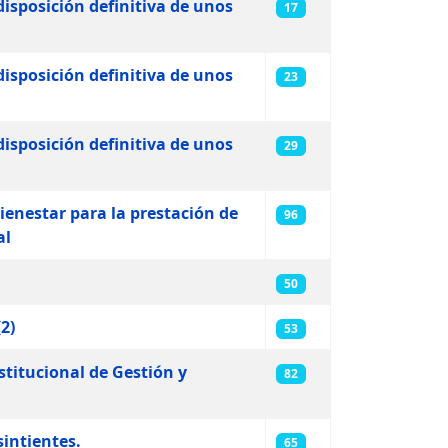
disposición definitiva de unos
17
disposición definitiva de unos
23
disposición definitiva de unos
29
bienestar para la prestación de
96
al
50
2)
53
stitucional de Gestión y
82
sintientes.
65