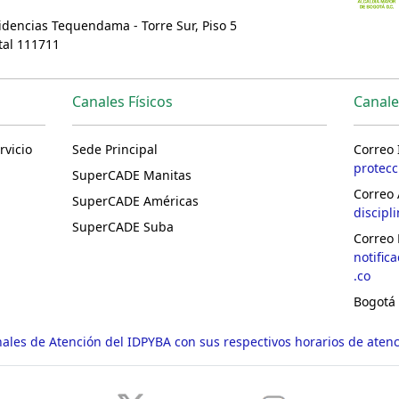
sidencias Tequendama - Torre Sur, Piso 5
tal 111711
Canales Físicos
Canale
rvicio
Sede Principal
Correo 
protec
SuperCADE Manitas
Correo 
SuperCADE Américas
discipl
SuperCADE Suba
Correo 
notific
.co
Bogotá
ales de Atención del IDPYBA con sus respectivos horarios de aten