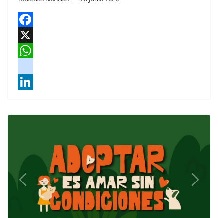
Facebook
X
WhatsApp
instagram
LinkedIn
Previous
Next