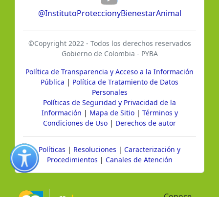
@InstitutoProteccionyBienestarAnimal
©Copyright 2022 - Todos los derechos reservados
Gobierno de Colombia - PYBA
Política de Transparencia y Acceso a la Información
Pública
|
Política de Tratamiento de Datos
Personales
Políticas de Seguridad y Privacidad de la
Información
|
Mapa de Sitio
|
Términos y
Condiciones de Uso
|
Derechos de autor
Políticas
|
Resoluciones
|
Caracterización y
Procedimientos
|
Canales de Atención
Conoce
GOV.CO