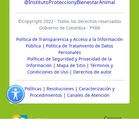
@InstitutoProteccionyBienestarAnimal
©Copyright 2022 - Todos los derechos reservados
Gobierno de Colombia - PYBA
Política de Transparencia y Acceso a la Información
Pública
|
Política de Tratamiento de Datos
Personales
Políticas de Seguridad y Privacidad de la
Información
|
Mapa de Sitio
|
Términos y
Condiciones de Uso
|
Derechos de autor
Políticas
|
Resoluciones
|
Caracterización y
Procedimientos
|
Canales de Atención
Conoce
GOV.CO
aquí