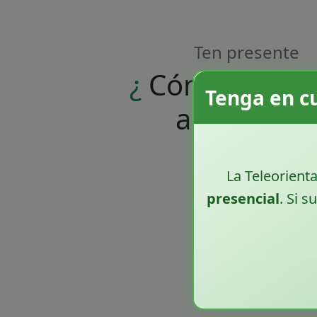
Ten presente
¿
Cómo se
acc
Tenga en c
al servicio
La Teleorient
presencial
. Si 
Recuerda