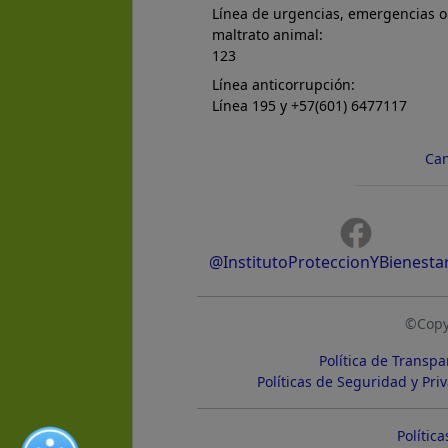
Línea de urgencias, emergencias o
maltrato animal:
123
Línea anticorrupción:
Línea 195 y +57(601) 6477117
Can
@InstitutoProteccionYBienesta
©Copyr
Política de Transpa
Políticas de Seguridad y Pri
Política