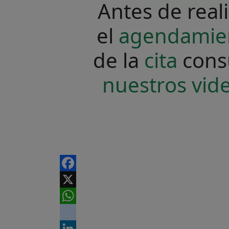
Antes de real
el
agendamie
de la
cita
cons
nuestros vid
Facebook
X
WhatsApp
instagram