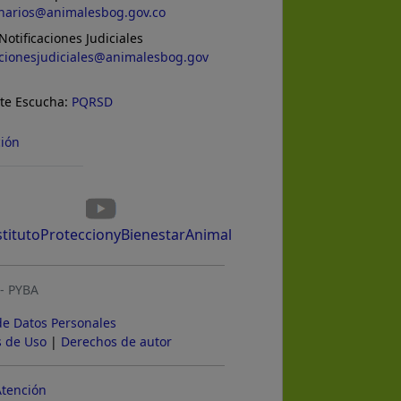
inarios@animalesbog.gov.co
Notificaciones Judiciales
acionesjudiciales@animalesbog.gov
 te Escucha:
PQRSD
ción
titutoProteccionyBienestarAnimal
 - PYBA
de Datos Personales
s de Uso
|
Derechos de autor
Atención