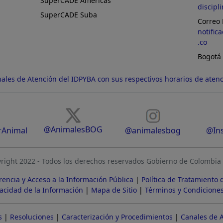
SuperCADE Américas
discipl
SuperCADE Suba
Correo 
notific
.co
Bogotá
ales de Atención del IDPYBA con sus respectivos horarios de aten
@AnimalesBOG
rAnimal
@animalesbog
@Ins
ight 2022 - Todos los derechos reservados Gobierno de Colombia
rencia y Acceso a la Información Pública
|
Política de Tratamiento 
vacidad de la Información
|
Mapa de Sitio
|
Términos y Condicione
s
|
Resoluciones
|
Caracterización y Procedimientos
|
Canales de 