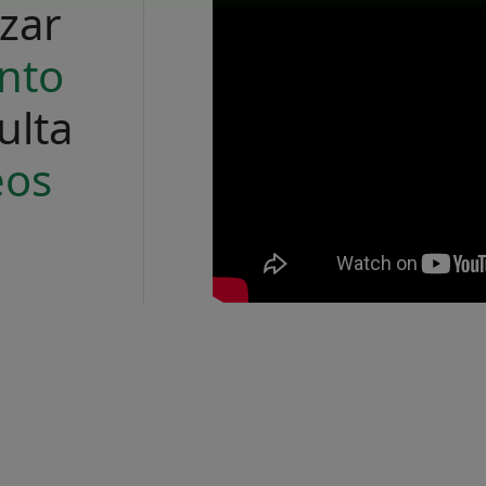
izar
nto
ulta
eos