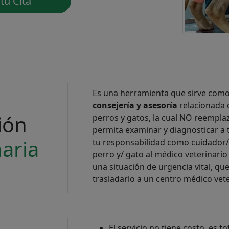
tú Cita
Es una herramienta que sirve com
consejería y asesoría
relacionada c
ión
perros y gatos, la cual NO reempla
permita examinar y diagnosticar a
aria
tu responsabilidad como cuidador/t
perro y/ gato al médico veterinario
una situación de urgencia vital, q
trasladarlo a un centro médico vet
El servicio no tiene costo, es t